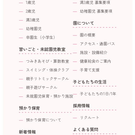
1歳児
満3歳児 募集要項
2歳児
幼稚園児 募集要項
満3歳児
園について
幼稚園児
園の概要
卒園生（小学生）
アクセス・通園バス
習いごと・未就園児教室
施設・設備紹介
つみきあそび・算数教室
健康給食のご案内
スイミング・体操クラブ
子育て支援
親子リトミックサークル
子どもたちの生活
親子遊びサークル
子どもたちの1日/1年
未就園児保育・預かり施設
採用情報
預かり保育
リクルート
預かり保育について
よくある質問
新着情報