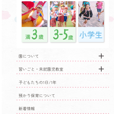
園について
習いごと・未就園児教室
子どもたちの1日/1年
預かり保育について
新着情報