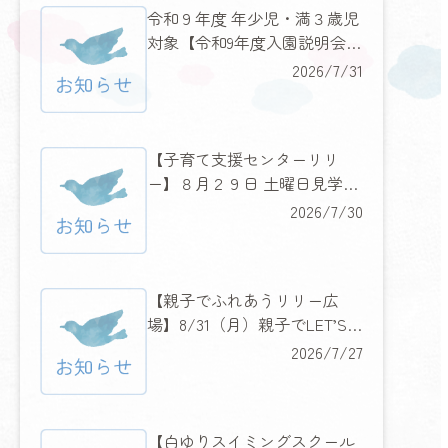
令和９年度 年少児・満３歳児
対象【令和9年度入園説明会の
お知らせ】
2026/7/31
【子育て支援センターリリ
ー】８月２９日 土曜日見学説
明会＆みんなに人気のあのキ
2026/7/30
ャラクターもやってくる！
【親子でふれあうリリー広
場】8/31（月）親子でLET’S
フラダンス
2026/7/27
【白ゆりスイミングスクール