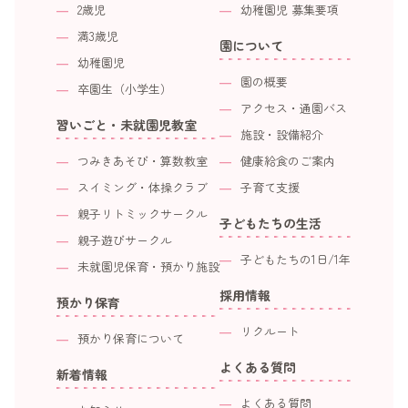
2歳児
幼稚園児 募集要項
満3歳児
園について
幼稚園児
園の概要
卒園生（小学生）
アクセス・通園バス
習いごと・未就園児教室
施設・設備紹介
つみきあそび・算数教室
健康給食のご案内
スイミング・体操クラブ
子育て支援
親子リトミックサークル
子どもたちの生活
親子遊びサークル
子どもたちの1日/1年
未就園児保育・預かり施設
採用情報
預かり保育
リクルート
預かり保育について
よくある質問
新着情報
よくある質問