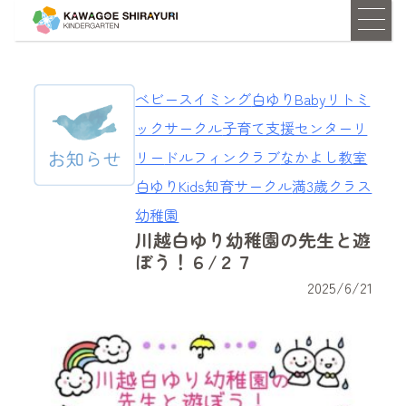
ベビースイミング
白ゆりBabyリトミ
ックサークル
子育て支援センターリ
リー
ドルフィンクラブ
なかよし教室
白ゆりKids知育サークル
満3歳クラス
幼稚園
川越白ゆり幼稚園の先生と遊
ぼう！６/２７
2025/6/21