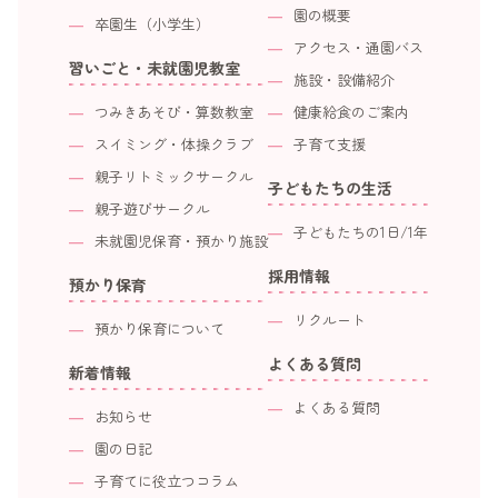
園の概要
卒園生（小学生）
アクセス・通園バス
習いごと・未就園児教室
施設・設備紹介
つみきあそび・算数教室
健康給食のご案内
スイミング・体操クラブ
子育て支援
親子リトミックサークル
子どもたちの生活
親子遊びサークル
子どもたちの1日/1年
未就園児保育・預かり施設
採用情報
預かり保育
リクルート
預かり保育について
よくある質問
新着情報
よくある質問
お知らせ
園の日記
子育てに役立つコラム