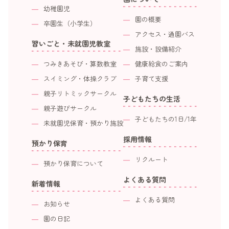
幼稚園児
園の概要
卒園生（小学生）
アクセス・通園バス
習いごと・未就園児教室
施設・設備紹介
つみきあそび・算数教室
健康給食のご案内
スイミング・体操クラブ
子育て支援
親子リトミックサークル
子どもたちの生活
親子遊びサークル
子どもたちの1日/1年
未就園児保育・預かり施設
採用情報
預かり保育
リクルート
預かり保育について
よくある質問
新着情報
よくある質問
お知らせ
園の日記