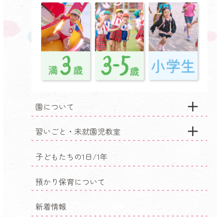
園について
習いごと・未就園児教室
子どもたちの1日/1年
預かり保育について
新着情報