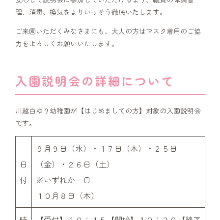
理、消毒、換気をよりいっそう徹底いたします。
ご来園いただくみなさまにも、大人の方はマスク着用のご協
力をよろしくお願いいたします。
入園説明会の詳細について
川越白ゆり幼稚園が【はじめましての方】対象の入園説明会
です。
９月９日（水）・１７日（木）・２５日
日
（金）・２６日（土）
付
※いずれか一日
１０月８日（木）
時
【受付】１０：１５【開始】１０：３０【終了