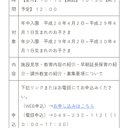
間
予定】１２：００
年中入園 平成２８年４月２日～平成２９年４
対
月１日生まれのお子さま
象
年少入園 平成２９年４月２日～平成３０年４
月１日生まれのお子さま
内
施設見学・教育内容の紹介・早朝延長保育の紹
容
介・課外教室の紹介・募集要項について
下記リンクまたはお電話にてお申込みくださ
い。
（WEB申込）→
お申し込みはこちら
申
（電話申込）→０４９－２３２－１１２１（１
込
０：００～１７：３０）