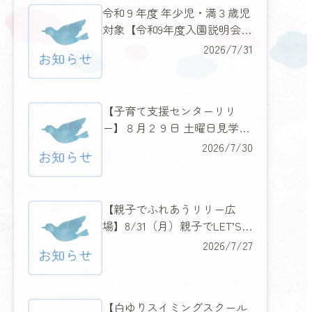
令和９年度 年少児・満３歳児
対象【令和9年度入園説明会の
お知らせ】
2026/7/31
【子育て支援センターリリ
ー】８月２９日 土曜日見学説
明会＆みんなに人気のあのキ
2026/7/30
ャラクターもやってくる！
【親子でふれあうリリー広
場】8/31（月）親子でLET’S
フラダンス
2026/7/27
【白ゆりスイミングスクール