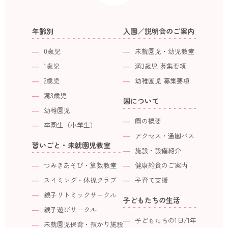
年齢別
入園／説明会のご案内
0歳児
未就園児・幼児教室
1歳児
満3歳児 募集要項
2歳児
幼稚園児 募集要項
満3歳児
園について
幼稚園児
園の概要
卒園生（小学生）
アクセス・通園バス
習いごと・未就園児教室
施設・設備紹介
つみきあそび・算数教室
健康給食のご案内
スイミング・体操クラブ
子育て支援
親子リトミックサークル
子どもたちの生活
親子遊びサークル
子どもたちの1日/1年
未就園児保育・預かり施設