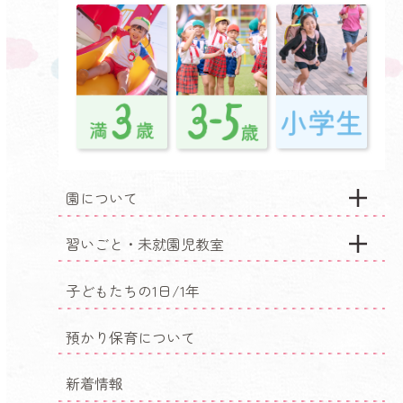
園について
習いごと・未就園児教室
子どもたちの1日/1年
預かり保育について
新着情報