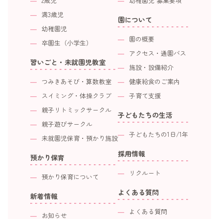
2歳児
幼稚園児 募集要項
満3歳児
園について
幼稚園児
園の概要
卒園生（小学生）
アクセス・通園バス
習いごと・未就園児教室
施設・設備紹介
つみきあそび・算数教室
健康給食のご案内
スイミング・体操クラブ
子育て支援
親子リトミックサークル
子どもたちの生活
親子遊びサークル
子どもたちの1日/1年
未就園児保育・預かり施設
採用情報
預かり保育
リクルート
預かり保育について
よくある質問
新着情報
よくある質問
お知らせ