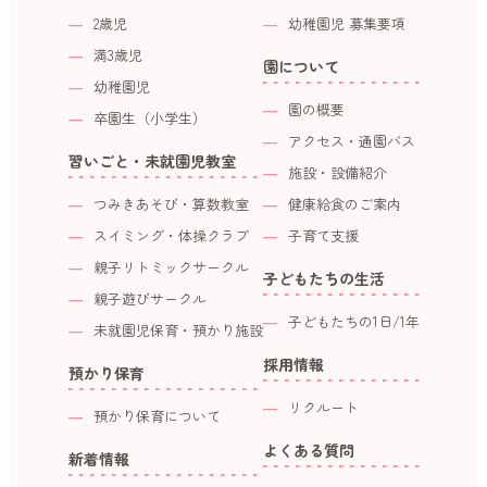
2歳児
幼稚園児 募集要項
満3歳児
園について
幼稚園児
園の概要
卒園生（小学生）
アクセス・通園バス
習いごと・未就園児教室
施設・設備紹介
つみきあそび・算数教室
健康給食のご案内
スイミング・体操クラブ
子育て支援
親子リトミックサークル
子どもたちの生活
親子遊びサークル
子どもたちの1日/1年
未就園児保育・預かり施設
採用情報
預かり保育
リクルート
預かり保育について
よくある質問
新着情報