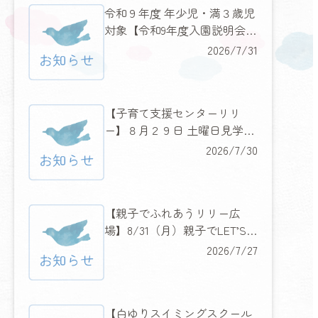
令和９年度 年少児・満３歳児
対象【令和9年度入園説明会の
お知らせ】
2026/7/31
【子育て支援センターリリ
ー】８月２９日 土曜日見学説
明会＆みんなに人気のあのキ
2026/7/30
ャラクターもやってくる！
【親子でふれあうリリー広
場】8/31（月）親子でLET’S
フラダンス
2026/7/27
【白ゆりスイミングスクール