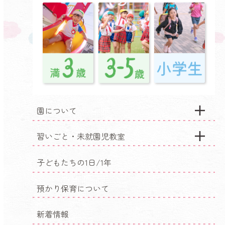
園について
習いごと・未就園児教室
子どもたちの1日/1年
預かり保育について
新着情報