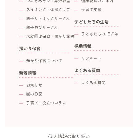
つみきあそび・算数教室
健康給食のご案内
スイミング・体操クラブ
子育て支援
親子リトミックサークル
子どもたちの生活
親子遊びサークル
子どもたちの1日/1年
未就園児保育・預かり施設
採用情報
預かり保育
リクルート
預かり保育について
よくある質問
新着情報
よくある質問
お知らせ
園の日記
子育てに役立つコラム
個人情報の取り扱い