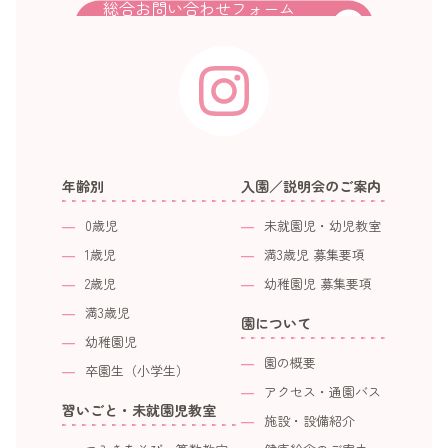
総合お問い合わせフォーム
年齢別
入園／説明会のご案内
0歳児
未就園児・幼児教室
1歳児
満3歳児 募集要項
2歳児
幼稚園児 募集要項
満3歳児
園について
幼稚園児
園の概要
卒園生（小学生）
アクセス・通園バス
習いごと・未就園児教室
施設・設備紹介