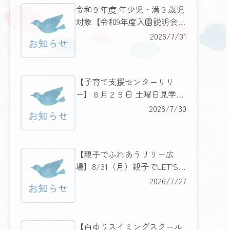
令和９年度 年少児・満３歳児
対象【令和9年度入園説明会の
お知らせ】
2026/7/31
【子育て支援センターリリ
ー】８月２９日 土曜日見学説
明会＆みんなに人気のあのキ
2026/7/30
ャラクターもやってくる！
【親子でふれあうリリー広
場】8/31（月）親子でLET’S
フラダンス
2026/7/27
【白ゆりスイミングスクール