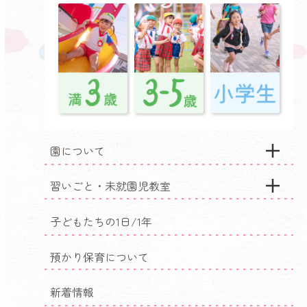
園について
習いごと・未就園児教室
子どもたちの1日/1年
預かり保育について
新着情報