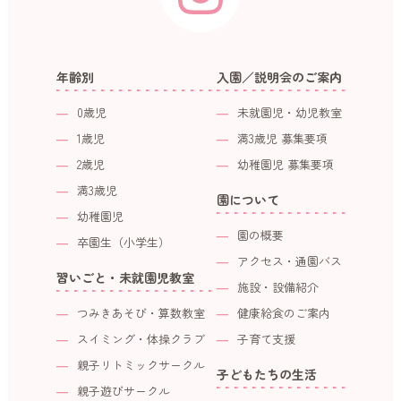
年齢別
入園／説明会のご案内
0歳児
未就園児・幼児教室
1歳児
満3歳児 募集要項
2歳児
幼稚園児 募集要項
満3歳児
園について
幼稚園児
園の概要
卒園生（小学生）
アクセス・通園バス
習いごと・未就園児教室
施設・設備紹介
つみきあそび・算数教室
健康給食のご案内
スイミング・体操クラブ
子育て支援
親子リトミックサークル
子どもたちの生活
親子遊びサークル