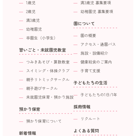
1歳児
満3歳児 募集要項
2歳児
幼稚園児 募集要項
満3歳児
園について
幼稚園児
園の概要
卒園生（小学生）
アクセス・通園バス
習いごと・未就園児教室
施設・設備紹介
つみきあそび・算数教室
健康給食のご案内
スイミング・体操クラブ
子育て支援
親子リトミックサークル
子どもたちの生活
親子遊びサークル
子どもたちの1日/1年
未就園児保育・預かり施設
採用情報
預かり保育
リクルート
預かり保育について
よくある質問
新着情報