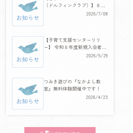
（ドルフィンクラブ）】８月
６日（木）・７日（金）２日
2026/7/08
間の水慣れ体験教室開催！
【子育て支援センターリリ
ー】 令和８年度新規入会者限
定 『ハッピーキャンペーン』
2026/5/29
開催！
つみき遊びの『なかよし教
室』無料体験開催中です！
2026/4/23