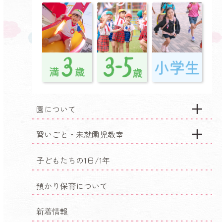
園について
習いごと・未就園児教室
子どもたちの1日/1年
預かり保育について
新着情報