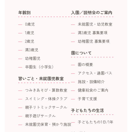
年齢別
入園／説明会のご案内
0歳児
未就園児・幼児教室
1歳児
満3歳児 募集要項
2歳児
幼稚園児 募集要項
満3歳児
園について
幼稚園児
園の概要
卒園生（小学生）
アクセス・通園バス
習いごと・未就園児教室
施設・設備紹介
つみきあそび・算数教室
健康給食のご案内
スイミング・体操クラブ
子育て支援
親子リトミックサークル
子どもたちの生活
親子遊びサークル
子どもたちの1日/1年
未就園児保育・預かり施設