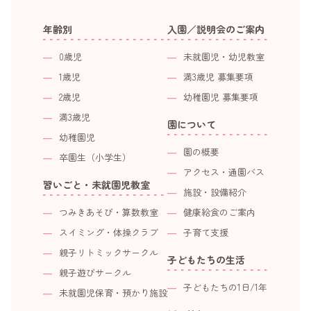
年齢別
入園／説明会のご案内
0歳児
未就園児・幼児教室
1歳児
満3歳児 募集要項
2歳児
幼稚園児 募集要項
満3歳児
園について
幼稚園児
園の概要
卒園生（小学生）
アクセス・通園バス
習いごと・未就園児教室
施設・設備紹介
つみきあそび・算数教室
健康給食のご案内
スイミング・体操クラブ
子育て支援
親子リトミックサークル
子どもたちの生活
親子遊びサークル
子どもたちの1日/1年
未就園児保育・預かり施設