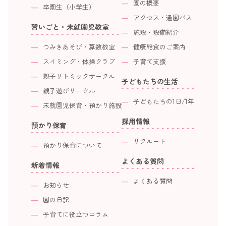
園の概要
卒園生（小学生）
アクセス・通園バス
習いごと・未就園児教室
施設・設備紹介
つみきあそび・算数教室
健康給食のご案内
スイミング・体操クラブ
子育て支援
親子リトミックサークル
子どもたちの生活
親子遊びサークル
子どもたちの1日/1年
未就園児保育・預かり施設
採用情報
預かり保育
リクルート
預かり保育について
よくある質問
新着情報
よくある質問
お知らせ
園の日記
子育てに役立つコラム