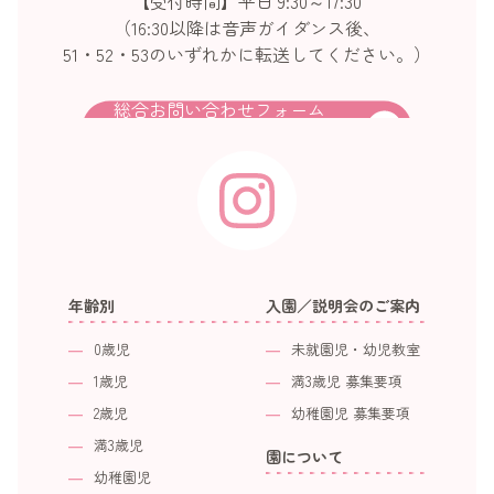
【受付時間】平日 9:30～17:30
（16:30以降は音声ガイダンス後、
51・52・53のいずれかに転送してください。）
総合お問い合わせフォーム
年齢別
入園／説明会のご案内
0歳児
未就園児・幼児教室
1歳児
満3歳児 募集要項
2歳児
幼稚園児 募集要項
満3歳児
園について
幼稚園児