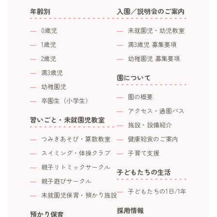
年齢別
入園／説明会のご案内
0歳児
未就園児・幼児教室
1歳児
満3歳児 募集要項
2歳児
幼稚園児 募集要項
満3歳児
園について
幼稚園児
園の概要
卒園生（小学生）
アクセス・通園バス
習いごと・未就園児教室
施設・設備紹介
つみきあそび・算数教室
健康給食のご案内
スイミング・体操クラブ
子育て支援
親子リトミックサークル
子どもたちの生活
親子遊びサークル
子どもたちの1日/1年
未就園児保育・預かり施設
採用情報
預かり保育